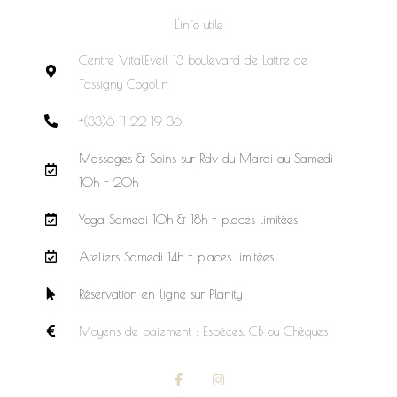
L'info utile
Centre VitalEveil 13 boulevard de Lattre de
Tassigny Cogolin
+(33)6 11 22 19 36
Massages & Soins sur Rdv du Mardi au Samedi
10h - 20h
Yoga Samedi 10h & 18h - places limitées
Ateliers Samedi 14h - places limitées
Réservation en ligne sur Planity
Moyens de paiement : Espèces, CB ou Chèques
F
I
a
n
c
s
e
t