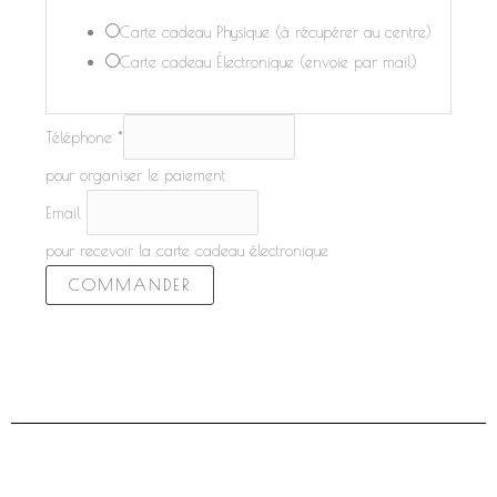
Carte cadeau Physique (à récupérer au centre)
Carte cadeau Électronique (envoie par mail)
Téléphone
*
pour organiser le paiement
Email
pour recevoir la carte cadeau électronique
COMMANDER